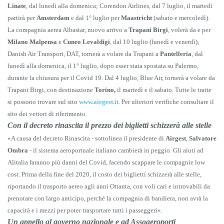
Linate
, dal lunedì alla domenica; Corendon Airlines, dal 7 luglio, il martedì
partirà per
Amsterdam
e dal 1° luglio per
Maastricht
(sabato e mercoledì).
La compagnia aerea Albastar, nuovo arrivo a
Trapani Birgi
, volerà da e per
Milano Malpensa
e
Cuneo Levaldigi
, dal 10 luglio (lunedì e venerdì);
Danish Air Transport, DAT, tornerà a volare da Trapani a
Pantelleria
, dal
lunedì alla domenica, il 1° luglio, dopo esser stata spostata su Palermo,
durante la chiusura per il Covid 19. Dal 4 luglio, Blue Air, tornerà a volare da
Trapani Birgi, con destinazione
Torino,
il martedì e il sabato. Tutte le tratte
si possono trovare sul sito
www.airgest.it
. Per ulteriori verifiche consultare il
sito dei vettori di riferimento.
Con il decreto rinascita il prezzo dei biglietti schizzerà alle stelle
«A causa del decreto Rinascita - sottolinea il presidente di
Airgest
,
Salvatore
Ombra
- il sistema aeroportuale italiano cambierà in peggio. Gli aiuti ad
Alitalia faranno più danni del Covid, facendo scappare le compagnie low
cost. Prima della fine del 2020, il costo dei biglietti schizzerà alle stelle,
riportando il trasporto aereo agli anni Ottanta, con voli cari e introvabili da
prenotare con largo anticipo, perché la compagnia di bandiera, non avrà la
capacità e i mezzi per poter trasportare tutti i passeggeri».
Un appello al governo nazionale e ad Assoaeroporti