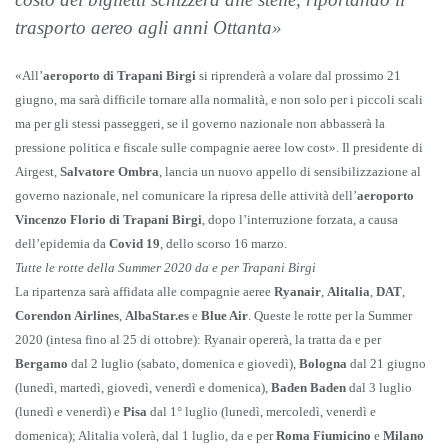
trasporto aereo agli anni Ottanta»
«All’
aeroporto di Trapani Birgi
si riprenderà a volare dal prossimo 21
giugno, ma sarà difficile tornare alla normalità, e non solo per i piccoli scali
ma per gli stessi passeggeri, se il governo nazionale non abbasserà la
pressione politica e fiscale sulle compagnie aeree low cost». Il presidente di
Airgest,
Salvatore Ombra
, lancia un nuovo appello di sensibilizzazione al
governo nazionale, nel comunicare la ripresa delle attività dell’
aeroporto
Vincenzo Florio di Trapani Birgi
, dopo l’interruzione forzata, a causa
dell’epidemia da
Covid 19
, dello scorso 16 marzo.
Tutte le rotte della Summer 2020 da e per Trapani Birgi
La ripartenza sarà affidata alle compagnie aeree
Ryanair
,
Alitalia
,
DAT
,
Corendon
Airlines
,
AlbaStar.es
e
Blue Air
. Queste le rotte per la Summer
2020 (intesa fino al 25 di ottobre): Ryanair opererà, la tratta da e per
Bergamo
dal 2 luglio (sabato, domenica e giovedì),
Bologna
dal 21 giugno
(lunedì, martedì, giovedì, venerdì e domenica),
Baden Baden
dal 3 luglio
(lunedì e venerdì) e
Pisa
dal 1° luglio (lunedì, mercoledì, venerdì e
domenica); Alitalia volerà, dal 1 luglio, da e per
Roma Fiumicino
e
Milano