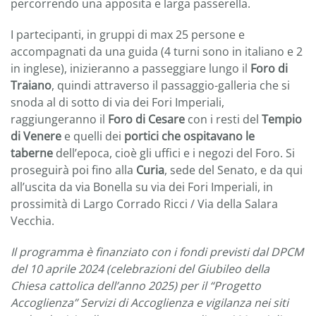
percorrendo una apposita e larga passerella.
I partecipanti, in gruppi di max 25 persone e
accompagnati da una guida (4 turni sono in italiano e 2
in inglese), inizieranno a passeggiare lungo il
Foro di
Traiano
, quindi attraverso il passaggio-galleria che si
snoda al di sotto di via dei Fori Imperiali,
raggiungeranno il
Foro di Cesare
con i
resti del
Tempio
di Venere
e quelli dei
portici che ospitavano le
taberne
dell’epoca, cioè gli uffici e i negozi del Foro. Si
proseguirà poi fino alla
Curia
, sede del Senato, e da qui
all’uscita da via Bonella su via dei Fori Imperiali, in
prossimità di Largo Corrado Ricci / Via della Salara
Vecchia.
Il programma è finanziato con i fondi previsti dal DPCM
del 10 aprile 2024 (celebrazioni del Giubileo della
Chiesa cattolica dell’anno 2025) per il “Progetto
Accoglienza” Servizi di Accoglienza e vigilanza nei siti