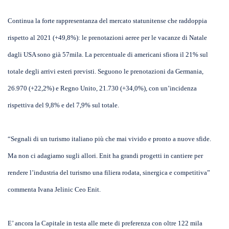
Continua la forte rappresentanza del mercato statunitense che raddoppia
rispetto al 2021 (+49,8%): le prenotazioni aeree per le vacanze di Natale
dagli USA sono già 57mila. La percentuale di americani sfiora il 21% sul
totale degli arrivi esteri previsti. Seguono le prenotazioni da Germania,
26.970 (+22,2%) e Regno Unito, 21.730 (+34,0%), con un’incidenza
rispettiva del 9,8% e del 7,9% sul totale.
“Segnali di un turismo italiano più che mai vivido e pronto a nuove sfide.
Ma non ci adagiamo sugli allori. Enit ha grandi progetti in cantiere per
rendere l’industria del turismo una filiera rodata, sinergica e competitiva”
commenta Ivana Jelinic Ceo Enit.
E’ ancora la Capitale in testa alle mete di preferenza con oltre 122 mila