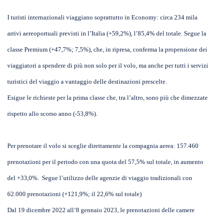
I turisti internazionali viaggiano soprattutto in Economy: circa 234 mila
arrivi aereoportuali previsti in l’Italia (+59,2%), l’85,4% del totale. Segue la
classe Premium (+47,7%; 7,5%), che, in ripresa, conferma la propensione dei
viaggiatori a spendere di più non solo per il volo, ma anche per tutti i servizi
turistici del viaggio a vantaggio delle destinazioni prescelte.
Esigue le richieste per la prima classe che, tra l’altro, sono più che dimezzate
rispetto allo scorso anno (-53,8%).
Per prenotare il volo si sceglie direttamente la compagnia aerea: 157.460
prenotazioni per il periodo con una quota del 57,5% sul totale, in aumento
del +33,0%. Segue l’utilizzo delle agenzie di viaggio tradizionali con
62.000 prenotazioni (+121,9%; il 22,6% sul totale)
Dal 19 dicembre 2022 all’8 gennaio 2023, le prenotazioni delle camere