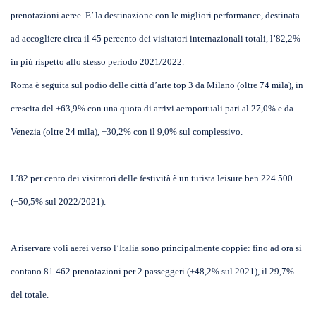
prenotazioni aeree. E’ la destinazione con le migliori performance, destinata
ad accogliere circa il 45 percento dei visitatori internazionali totali, l’82,2%
in più rispetto allo stesso periodo 2021/2022.
Roma è seguita sul podio delle città d’arte top 3 da Milano (oltre 74 mila), in
crescita del +63,9% con una quota di arrivi aeroportuali pari al 27,0% e da
Venezia (oltre 24 mila), +30,2% con il 9,0% sul complessivo.
L’82 per cento dei visitatori delle festività è un turista leisure ben 224.500
(+50,5% sul 2022/2021).
A riservare voli aerei verso l’Italia sono principalmente coppie: fino ad ora si
contano 81.462 prenotazioni per 2 passeggeri (+48,2% sul 2021), il 29,7%
del totale.