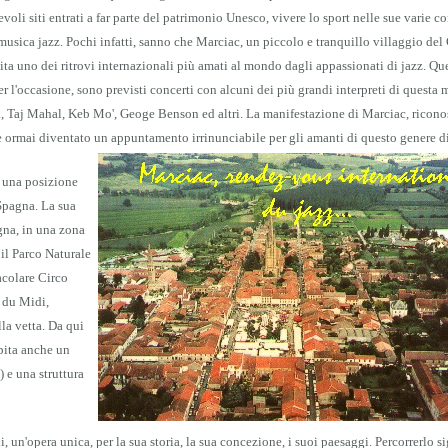
voli siti entrati a far parte del patrimonio Unesco, vivere lo sport nelle sue varie 
musica jazz. Pochi infatti, sanno che Marciac, un piccolo e tranquillo villaggio del 
ita uno dei ritrovi internazionali più amati al mondo dagli appassionati di jazz. Que
 per l'occasione, sono previsti concerti con alcuni dei più grandi interpreti di questa
 Taj Mahal, Keb Mo', Geoge Benson ed altri. La manifestazione di Marciac, ricon
 è ormai diventato un appuntamento irrinunciabile per gli amanti di questo genere d
i una posizione
 Spagna. La sua
agna, in una zona
il Parco Naturale
acolare Circo
 du Midi,
lla vetta. Da qui
pita anche un
) e una struttura
un'opera unica, per la sua storia, la sua concezione, i suoi paesaggi. Percorrerlo si