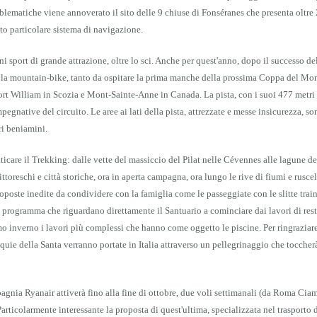
blematiche viene annoverato il sito delle 9 chiuse di Fonséranes che presenta oltre 
sto particolare sistema di navigazione.
 sport di grande attrazione, oltre lo sci. Anche per quest'anno, dopo il successo de
ella mountain-bike, tanto da ospitare la prima manche della prossima Coppa del Mo
, Fort William in Scozia e Mont-Sainte-Anne in Canada. La pista, con i suoi 477 metri
pegnative del circuito. Le aree ai lati della pista, attrezzate e messe insicurezza, so
opri beniamini.
aticare il Trekking: dalle vette del massiccio del Pilat nelle Cévennes alle lagune de
ittoreschi e città storiche, ora in aperta campagna, ora lungo le rive di fiumi e ruscel
oposte inedite da condividere con la famiglia come le passeggiate con le slitte trai
 in programma che riguardano direttamente il Santuario a cominciare dai lavori di rest
 inverno i lavori più complessi che hanno come oggetto le piscine. Per ringraziare 
liquie della Santa verranno portate in Italia attraverso un pellegrinaggio che toccher
gnia Ryanair attiverà fino alla fine di ottobre, due voli settimanali (da Roma Cia
rticolarmente interessante la proposta di quest'ultima, specializzata nel trasporto 