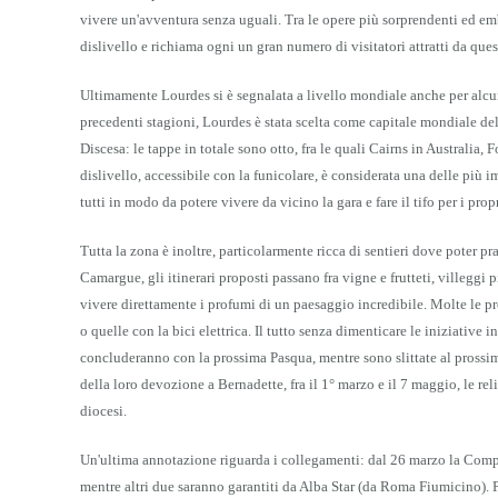
vivere un'avventura senza uguali. Tra le opere più sorprendenti ed em
dislivello e richiama ogni un gran numero di visitatori attratti da que
Ultimamente Lourdes si è segnalata a livello mondiale anche per alcuni
precedenti stagioni, Lourdes è stata scelta come capitale mondiale d
Discesa: le tappe in totale sono otto, fra le quali Cairns in Australia
dislivello, accessibile con la funicolare, è considerata una delle più im
tutti in modo da potere vivere da vicino la gara e fare il tifo per i pr
Tutta la zona è inoltre, particolarmente ricca di sentieri dove poter pr
Camargue, gli itinerari proposti passano fra vigne e frutteti, villeggi p
vivere direttamente i profumi di un paesaggio incredibile. Molte le pr
o quelle con la bici elettrica. Il tutto senza dimenticare le iniziative
concluderanno con la prossima Pasqua, mentre sono slittate al prossimo
della loro devozione a Bernadette, fra il 1° marzo e il 7 maggio, le re
diocesi.
Un'ultima annotazione riguarda i collegamenti: dal 26 marzo la Compa
mentre altri due saranno garantiti da Alba Star (da Roma Fiumicino). Pa