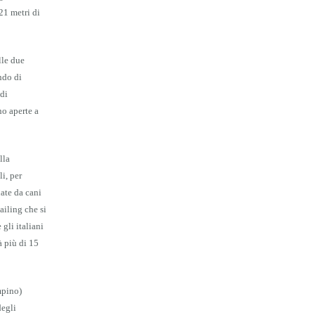
21 metri di
lle due
ndo di
 di
no aperte a
lla
li, per
nate da cani
ailing che si
gli italiani
à più di 15
mpino)
degli