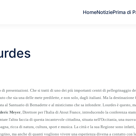
Home
Notizie
Prima di P
ourdes
di presentazioni. Che si tratti di uno dei più importanti centri di pellegrinaggio 
puto che sia una delle mete predilette, e non solo, dagli italiani. Ma la destinazione
ata al Santuario di Bernadette e al misticismo che sa infondere. Lourdes è questo, 
deric Meyer
, Direttore per l'Italia di Atout France, introducendo la conferenza sta
tare l'altra faccia di questa incantevole cittadina, situata nell'Occitania, una nuov
agna, ricca di natura, cultura, sport e musica. La città e la sua Regione sono infatti,
egrino, ma anche di quanti vogliono vivere una esperienza diversa a contatto con l