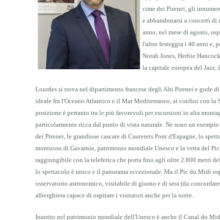
cime dei Pirenei, gli innumere
e abbandonarsi a concerti di 
anno, nel mese di agosto, osp
l'altro festeggia i 40 anni e,
Norah Jones, Herbie Hancock,
la capitale europea del Jazz,
Lourdes si trova nel dipartimento francese degli Alti Pirenei e gode d
ideale fra l'Oceano Atlantico e il Mar Mediterraneo, ai confini con la
posizione è pertanto tra le più favorevoli per escursioni in alta mont
particolarmente ricca dal punto di vista naturale. Ne sono un esempio 
dei Pirenei, le grandiose cascate di Cauterets Pont d'Espagne, lo spett
montuoso di Gavarnie, patrimonio mondiale Unesco e la vetta del Pic
raggiungibile con la teleferica che porta fino agli oltre 2.800 metri de
lo spettacolo è unico e il panorama eccezionale. Ma il Pic du Midi os
osservatorio astronomico, visitabile di giorno e di sera (da concordare
alberghiera capace di ospitare i visitatori anche per la notte.
Inserito nel patrimonio mondiale dell'Unesco è anche il Canal du Midi, 