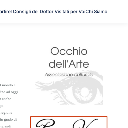
artire
I Consigli dei Dottori
Visitati per Voi
Chi Siamo
del mondo è
 fino ad oggi
ma anche
mpa
a regione
 in grado di
e grandi