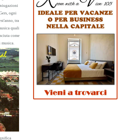
coniugazioni
Gers, ogni
st'anno, tra
 musica quali
osciuta come
i musica.
gnifica