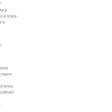
”
te è
o è stata
e e
i
ismo
 creare
poranea.
culinari
n