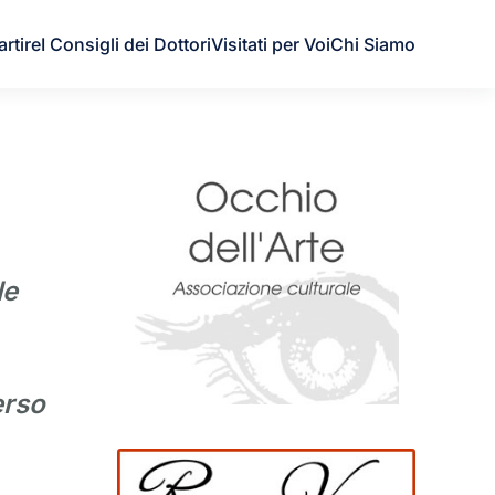
artire
I Consigli dei Dottori
Visitati per Voi
Chi Siamo
le
erso