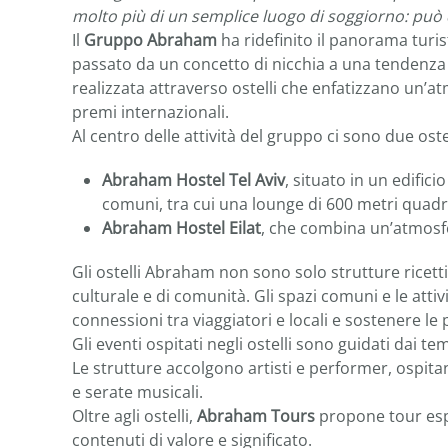
molto più di un semplice luogo di soggiorno: può 
Il
Gruppo Abraham
ha ridefinito il panorama turis
passato da un concetto di nicchia a una tendenza d
realizzata attraverso ostelli che enfatizzano un’
premi internazionali.
Al centro delle attività del gruppo ci sono due ostel
Abraham Hostel Tel Aviv
, situato in un edific
comuni, tra cui una lounge di 600 metri quadr
Abraham Hostel Eilat
, che combina un’atmosfer
Gli ostelli Abraham non sono solo strutture ricett
culturale e di comunità. Gli spazi comuni e le attiv
connessioni tra viaggiatori e locali e sostenere le 
Gli eventi ospitati negli ostelli sono guidati dai t
Le strutture accolgono artisti e performer, ospitand
e serate musicali.
Oltre agli ostelli,
Abraham Tours
propone tour esp
contenuti di valore e significato.