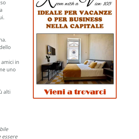
oso
la
i.
na.
dello
 amici in
ome uno
 alti
bile
e essere