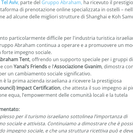
Tel Aviv
,
parte del
Gruppo Abraham,
ha ricevuto il prestigi
taforma di prenotazione online specializzata in ostelli – nel
eme ad alcune delle migliori strutture di Shanghai e Koh Samu
 particolarmente difficile per l'industria turistica israelia
il Gruppo Abraham continua a operare e a promuovere un mo
n forte impegno sociale.
braham Tent
, offrendo un supporto speciale per i gruppi di
one con
Yanai’s Friends
e l’
Associazione Gvanim
, dimostra c
per un cambiamento sociale significativo.
è la prima azienda israeliana a ricevere la prestigiosa
uncil) Impact Certification
, che attesta il suo impegno ai più
ione equa, l’empowerment delle comunità locali e la tutela
mmentato:
sso per il turismo israeliano sottolinea l’importanza di
mo sociale e attivista. Continuiamo a dimostrare che è possi
o impegno sociale, e che una struttura ricettiva può e dev