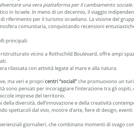
diventare una vera piattaforma per il cambiamento sociale.
tico in Israele. In meno di un decennio, il viaggio indipenden
i riferimento per il turismo israeliano. La visione del grupp
atmosfera comunitaria, conquistando recensioni entusiastich
li principali:
io ristrutturato vicino a Rothschild Boulevard, offre ampi spaz
ati.
a rilassata con attività legate al mare e alla natura.
ive, ma veri e propri
centri “sociali”
che promuovono un tur
ità sono pensati per incoraggiare l’interazione tra gli ospiti,
piccole imprese del territorio.
emi della diversità, dell’innovazione e della creatività contem
o spettacoli dal vivo, mostre d’arte, fiere di design, eventi 
erienziali giornalieri, che combinano momenti di svago co