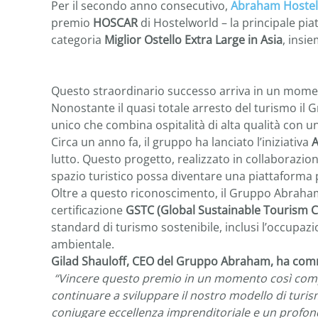
Per il secondo anno consecutivo,
Abraham Hostel 
premio
HOSCAR
di Hostelworld – la principale piat
categoria
Miglior Ostello Extra Large in Asia
, insi
Questo straordinario successo arriva in un momento
Nonostante il quasi totale arresto del turismo 
unico che combina ospitalità di alta qualità con u
Circa un anno fa, il gruppo ha lanciato l’iniziativa
A
lutto. Questo progetto, realizzato in collaborazi
spazio turistico possa diventare una piattaforma 
Oltre a questo riconoscimento, il Gruppo Abraham 
certificazione
GSTC (Global Sustainable Tourism Co
standard di turismo sostenibile, inclusi l’occupaz
ambientale.
Gilad Shauloff, CEO del Gruppo Abraham, ha co
“Vincere questo premio in un momento così comple
continuare a sviluppare il nostro modello di turis
coniugare eccellenza imprenditoriale e un profond