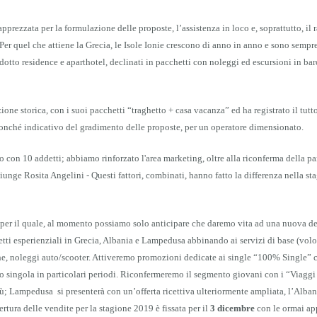
apprezzata per la formulazione delle proposte, l’assistenza in loco e, soprattutto, il 
- Per quel che attiene la Grecia, le Isole Ionie crescono di anno in anno e sono sempr
dotto residence e aparthotel, declinati in pacchetti con noleggi ed escursioni in barc
one storica, con i suoi pacchetti “traghetto + casa vacanza” ed ha registrato il tutto
 nonché indicativo del gradimento delle proposte, per un operatore dimensionato.
con 10 addetti; abbiamo rinforzato l'area marketing, oltre alla riconferma della pa
iunge Rosita Angelini - Questi fattori, combinati, hanno fatto la differenza nella st
per il quale, al momento possiamo solo anticipare che daremo vita ad una nuova de
tti esperienziali in Grecia, Albania e Lampedusa abbinando ai servizi di base (volo
iche, noleggi auto/scooter. Attiveremo promozioni dedicate ai single “100% Single” 
 singola in particolari periodi. Riconfermeremo il segmento giovani con i “Viaggi
ù; Lampedusa si presenterà con un’offerta ricettiva ulteriormente ampliata, l’Alba
ertura delle vendite per la stagione 2019 è fissata per il
3 dicembre
con le ormai ap