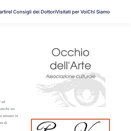
artire
I Consigli dei Dottori
Visitati per Voi
Chi Siamo
e ad
 anche un
o attuato in
mi di