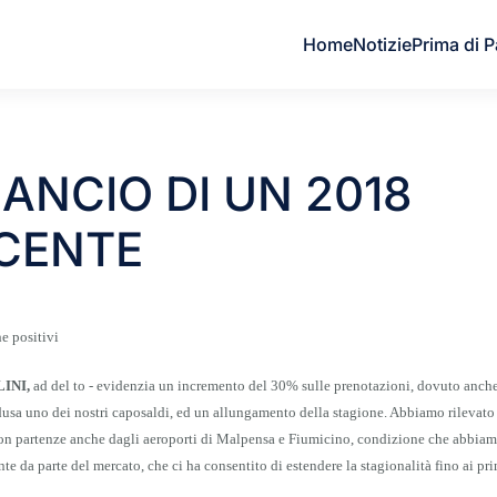
Home
Notizie
Prima di P
LANCIO DI UN 2018
ACENTE
e positivi
LINI,
ad del to - evidenzia un incremento del 30% sulle prenotazioni, dovuto anch
sa uno dei nostri caposaldi, ed un allungamento della stagione. Abbiamo rilevato
con partenze anche dagli aeroporti di Malpensa e Fiumicino, condizione che abbiam
te da parte del mercato, che ci ha consentito di estendere la stagionalità fino ai pri