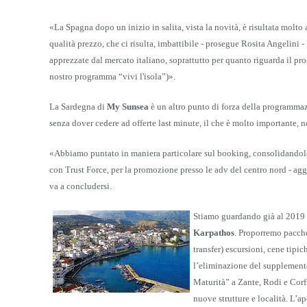
«La Spagna dopo un inizio in salita, vista la novità, è risultata molto 
qualità prezzo, che ci risulta, imbattibile - prosegue Rosita Angelini 
apprezzate dal mercato italiano, soprattutto per quanto riguarda il pro
nostro programma “vivi l'isola”)
»
.
La Sardegna di
My Sunsea
è un altro punto di forza della programmazi
senza dover cedere ad offerte last minute, il che è molto importante,
«
Abbiamo puntato in maniera particolare sul booking, consolidandolo 
con Trust Force, per la promozione presso le adv del centro nord - agg
va a concludersi.
Stiamo guardando già al 2019 
Karpathos
. Proporremo pacche
transfer) escursioni, cene tip
l’eliminazione del supplemento
Maturità” a Zante, Rodi e Corf
nuove strutture e località. L’ap