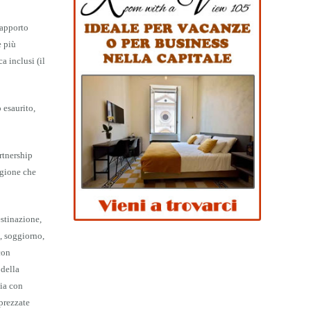
rapporto
e più
a inclusi (il
 esaurito,
rtnership
agione che
stinazione,
, soggiorno,
con
 della
nia con
prezzate