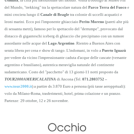
Ushuaia
, la città più meridionale del mondo. Visita d'obbligo al Museo Fin
del Mundo, "trekking" tra la spettacolare natura del
Parco Terra del Fuoco
e
mini crociera lungo il
Canale di Beagle
tra colonie di uccelli acquatici e
leoni marini. Ecco poi l'imponente ghiacciaio
Perito Moreno
(pareti alte più
di sessanta metri), famoso per lo spettacolo del "derrumpe", provocato dal
distacco di giganteschi iceberg di ghiaccio che precipitano con un rumore
assordante nelle acque del
Lago Argentino
. Rientro a Buenos Aires con
serata libera per cena e show di tango. L'indomani, in volo a
Puerto Iguazù
per vedere da vicino l'impressionante caduta d'acque delle cascate (versante
argentino e brasiliano), autentica meraviglia naturale del continente
sudamericano. Costo del "pacchetto" di 13 giorni-11 notti proposto da
TOUR2000AMERICALATINA
di Ancona (Tel.
071.2803752 –
www.tour2000.it
) a partire ds 3.870 Euro a persona (più tasse aeropprtuali):
volo da Milano-Roma, trasferimenti, hotel, prima colazione e un pranzo.
Partenze: 29 ottobre, 12 e 26 novembre.