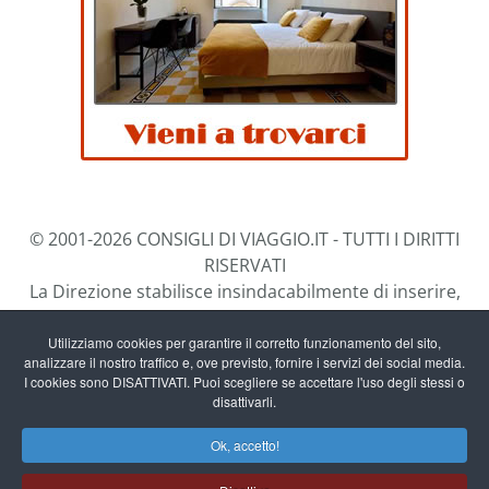
© 2001-2026 CONSIGLI DI VIAGGIO.IT - TUTTI I DIRITTI
RISERVATI
La Direzione stabilisce insindacabilmente di inserire,
rimuovere, oscurare, modificare, immagini e testi dal
sito, a propria discrezione.
Utilizziamo cookies per garantire il corretto funzionamento del sito,
analizzare il nostro traffico e, ove previsto, fornire i servizi dei social media.
I cookies sono DISATTIVATI. Puoi scegliere se accettare l'uso degli stessi o
Questo blog non rappresenta una testata giornalistica
disattivarli.
in quanto viene aggiornato senza alcuna periodicità.
Ok, accetto!
Non può pertanto considerarsi un prodotto editoriale
ai sensi della legge n. 62 del 7/3/2001