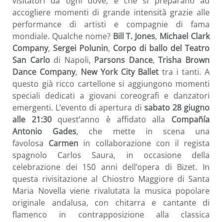
visitatori da ogni dove, e che si preparano ad
accogliere momenti di grande intensità grazie alle
performance di artisti e compagnie di fama
mondiale. Qualche nome?
Bill T. Jones
,
Michael Clark
Company
,
Sergei Polunin
,
Corpo di ballo del Teatro
San Carlo
di Napoli,
Parsons Dance
,
Trisha Brown
Dance Company
,
New York City Ballet
tra i tanti. A
questo già ricco cartellone si aggiungono momenti
speciali dedicati a giovani coreografi e danzatori
emergenti. L’evento di apertura di
sabato 28 giugno
alle 21:30
quest’anno è affidato alla
Compañía
Antonio Gades
, che mette in scena una
favolosa
Carmen
in collaborazione con il regista
spagnolo Carlos Saura, in occasione della
celebrazione dei 150 anni dell’opera di Bizet. In
questa rivisitazione al Chiostro Maggiore di Santa
Maria Novella viene rivalutata la musica popolare
originale andalusa, con chitarra e cantante di
flamenco in contrapposizione alla classica