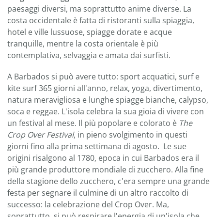
paesaggi diversi, ma soprattutto anime diverse. La
costa occidentale è fatta di ristoranti sulla spiaggia,
hotel e ville lussuose, spiagge dorate e acque
tranquille, mentre la costa orientale è più
contemplativa, selvaggia e amata dai surfisti.
A Barbados si può avere tutto: sport acquatici, surf e
kite surf 365 giorni all'anno, relax, yoga, divertimento,
natura meravigliosa e lunghe spiagge bianche, calypso,
soca e reggae. L'isola celebra la sua gioia di vivere con
un festival al mese. Il più popolare e colorato è
The
Crop Over Festival
, in pieno svolgimento in questi
giorni fino alla prima settimana di agosto. Le sue
origini risalgono al 1780, epoca in cui Barbados era il
più grande produttore mondiale di zucchero. Alla fine
della stagione dello zucchero, c'era sempre una grande
festa per segnare il culmine di un altro raccolto di
successo: la celebrazione del Crop Over. Ma,
soprattutto, si può respirare l'energia di un'isola che