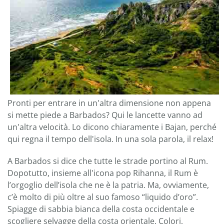
Pronti per entrare in un'altra dimensione non appena
si mette piede a Barbados? Qui le lancette vanno ad
un'altra velocità. Lo dicono chiaramente i Bajan, perché
qui regna il tempo dell'isola. In una sola parola, il relax!
A Barbados si dice che tutte le strade portino al Rum.
Dopotutto, insieme all'icona pop Rihanna, il Rum è
l’orgoglio dell’isola che ne è la patria. Ma, ovviamente,
c’è molto di più oltre al suo famoso “liquido d’oro”.
Spiagge di sabbia bianca della costa occidentale e
scogliere selvagge della costa orientale. Colori,