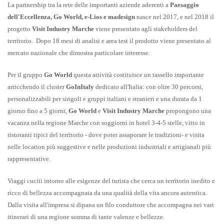
La partnership tra la rete delle importanti aziende aderenti a
Paesaggio
dell'Eccellenza, Go World, e-Lios e madesign
nasce nel 2017, e nel 2018 il
progetto
Visit Industry Marche
viene presentato agli stakeholders del
territorio.
Dopo 18 mesi di analisi e area test il prodotto viene presentato al
mercato nazionale che dimostra particolare interesse.
Per il gruppo
Go World
questa attività costituisce un tassello importante
arricchendo il cluster
GoInItaly
dedicato all'Italia: con oltre 30 percorsi,
personalizzabili per singoli e gruppi italiani e stranieri e una durata da 1
giorno fino a 5 giorni,
Go World
e
Visit Industry Marche
propongono una
vacanza nella regione Marche con soggiorni in hotel 3-4-5 stelle, vitto in
ristoranti tipici del territorio - dove poter assaporare le tradizioni- e visita
nelle location più suggestive e nelle produzioni industriali e artigianali più
rappresentative.
Viaggi cuciti intorno alle esigenze del turista che cerca un territorio inedito e
ricco di bellezza accompagnata da una qualità della vita ancora autentica.
Dalla visita all'impresa si dipana un filo conduttore che accompagna nei vari
itinerari di una regione somma di tante valenze e bellezze.