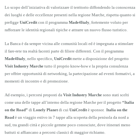
Lo scopo dell’iniziativa di valorizzare il territorio diffondendo la conoscenza
dei luoghi e delle eccellenze presenti nella regione Marche, rispetta quanto si
prefigge
UniCredit
con il programma
Made4Italy
, fortemente voluto per
rafforzare le identità regionali tipiche e attrarre un nuovo flusso turistico.
La Banca è da sempre vicina alle comunità locali ed è impegnata a stimolare
il fare-rete tra realtà facenti parte di filiere differenti. Con il programma
Made4Italy
, nello specifico,
UniCredit
mette a disposizione del progetto
Visit Industry Marche
tutto il proprio know-how e la propria consulenza
per offrire opportunità di networking, la partecipazione ad eventi formativi, a
momenti di incontro e di promozione.
Ad esempio, i percorsi proposti da
Visit Industry Marche
sono stati scelti
come una delle tappe all’interno della regione Marche per il progetto
“Italia
on the Road”
di
Lonely Planet
di cui
UniCredit
è sponsor.
Italia on the
Road
è un viaggio estivo in 7 tappe alla scoperta della penisola da nord a
sud, tra grandi città e piccole gemme poco conosciute, dove itinerari meno
battuti si affiancano a percorsi classici di maggior richiamo.