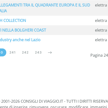
LLEGAMENTI TRA IL QUADRANTE EUROPA E IL SUD
elettra
ALIA
NH COLLECTION
elettra
TI NELLA BOLGHERI COAST
elettra
ndustry anche nel Lazio
elettra
40
241
242
243
Pagina 24
 2001-2026 CONSIGLI DI VIAGGIO.IT - TUTTI I DIRITTI RISERVA
ente di inserire, rimuovere, oscurare, modificare, immagini e 