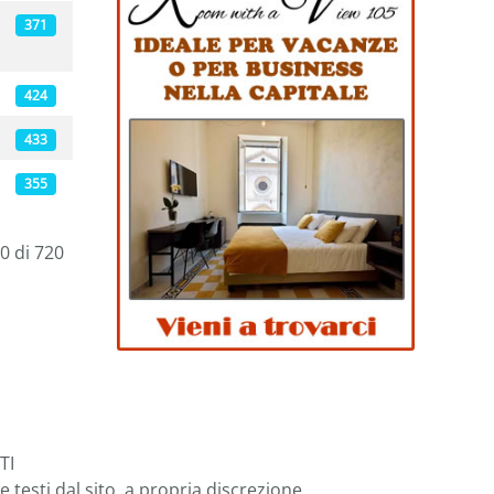
371
424
433
355
0 di 720
TI
testi dal sito, a propria discrezione.