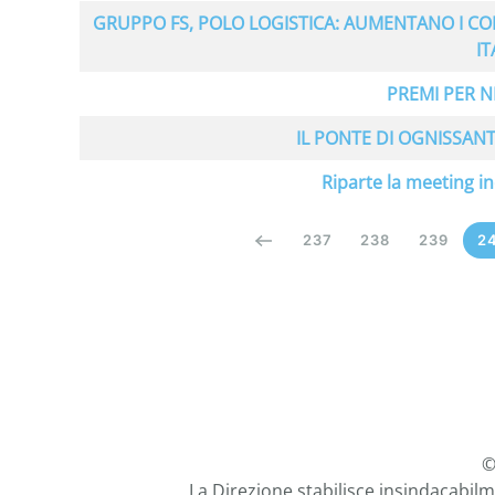
GRUPPO FS, POLO LOGISTICA: AUMENTANO I CO
IT
PREMI PER 
IL PONTE DI OGNISSAN
Riparte la meeting i
237
238
239
2
©
La Direzione stabilisce insindacabilm