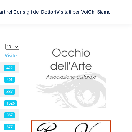
artire
I Consigli dei Dottori
Visitati per Voi
Chi Siamo
Visualizza #
Visite
422
401
337
1526
367
377