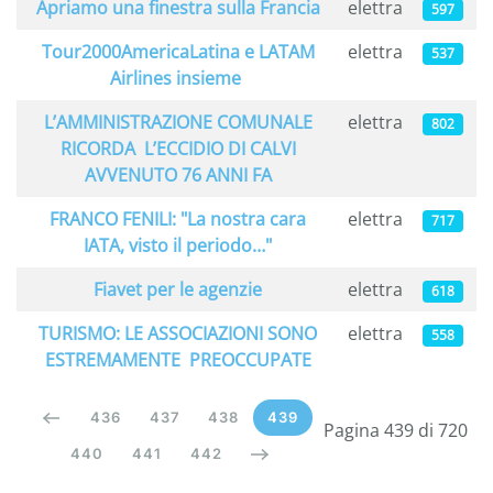
Apriamo una finestra sulla Francia
elettra
597
Tour2000AmericaLatina e LATAM
elettra
537
Airlines insieme
L’AMMINISTRAZIONE COMUNALE
elettra
802
RICORDA L’ECCIDIO DI CALVI
AVVENUTO 76 ANNI FA
FRANCO FENILI: "La nostra cara
elettra
717
IATA, visto il periodo…"
Fiavet per le agenzie
elettra
618
TURISMO: LE ASSOCIAZIONI SONO
elettra
558
ESTREMAMENTE PREOCCUPATE
436
437
438
439
Pagina 439 di 720
440
441
442