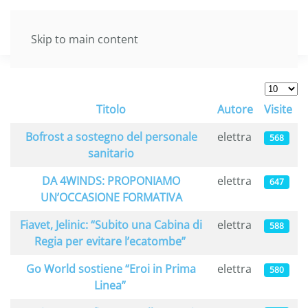
Skip to main content
Visualiz
Titolo
Autore
Visite
Articoli
Bofrost a sostegno del personale
elettra
568
sanitario
DA 4WINDS: PROPONIAMO
elettra
647
UN’OCCASIONE FORMATIVA
Fiavet, Jelinic: “Subito una Cabina di
elettra
588
Regia per evitare l’ecatombe”
Go World sostiene “Eroi in Prima
elettra
580
Linea”